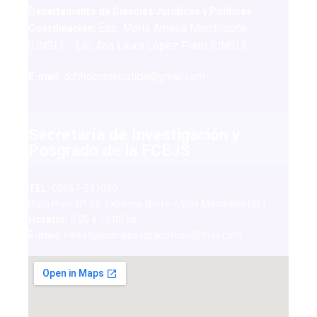
Departamento de Ciencias Jurídicas y Políticas
Esp. María Amelia Marchisone
Coordinación:
(UNSL)
– Lic. Ana Laura López Piatti (UNSL)
E-mail:
ddhhaccesojusticia@gmail.com
Secretaría de Investigación y
Posgrado de la FCEJS
TEL:
02657-531000
Ruta Prov. Nº 55. Extremo Norte – Villa Mercedes (SL)
Horario:
9:00 a 13:00 hs.
E-mail:
investigacionyposgradofcejs@mail.com